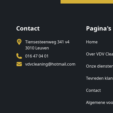
Footer
Contact
Pagina's
Tiensesteenweg 341 v4
Home
3010 Leuven
Over VDV Cle
016 47 04 01
vdvcleaning@hotmail.com
Onze dienste
Tevreden klan
Contact
Algemene vo