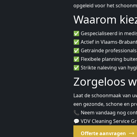
opgeleid voor het schoonm
Waarom kiez
✅ Gespecialiseerd in medis
✅ Actief in Vlaams-Braban
✅ Getrainde professionals 
✅ Flexibele planning buite
✅ Strikte naleving van hygi
Zorgeloos we
Laat de schoonmaak van uw 
een gezonde, schone en pro
📞 Neem vandaag nog contac
💬 VDV Cleaning Service Gro
Offerte aanvragen