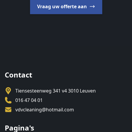
Vraag uw offerte aan
Footer
Contact
Tiensesteenweg 341 v4 3010 Leuven
016 47 04 01
vdvcleaning@hotmail.com
Pagina's